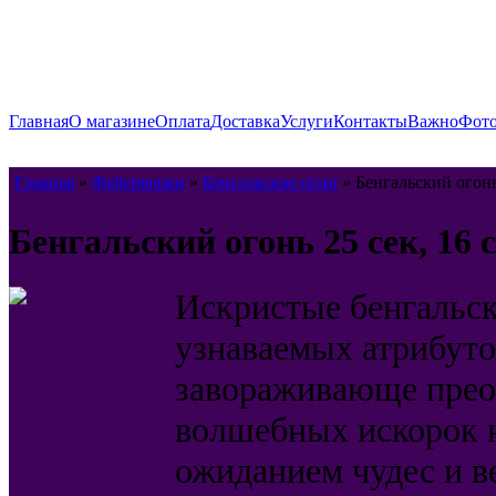
Главная
О магазине
Оплата
Доставка
Услуги
Контакты
Важно
Фото
Главная
»
Фейерверки
»
Бенгальские огни
» Бенгальский огонь 
Бенгальский огонь 25 сек, 16 с
Искристые бенгальск
узнаваемых атрибуто
завораживающе преоб
волшебных искорок 
ожиданием чудес и в