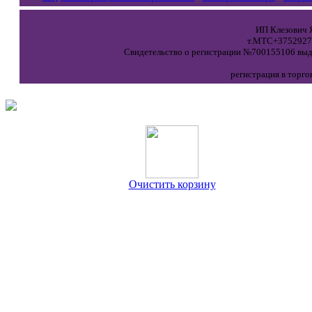
ИП Клезович Я
т.МТС+37529271
Свидетельство о регистрации №700155106 выда
регистрация в торго
Очистить корзину