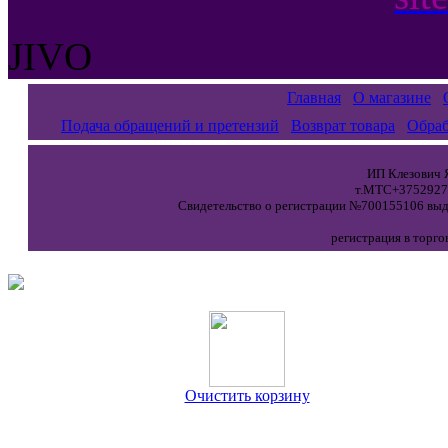
JIVO
Главная
О магазине
Подача обращений и претензий
Возврат товара
Обраб
ИП Клезович Я
т.МТС+37529271
Свидетельство о регистрации №700155106 выда
регистрация в торго
Очистить корзину