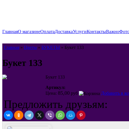
Главная
О магазине
Оплата
Доставка
Услуги
Контакты
Важно
Фото
Главная
»
Цветы
»
БУКЕТЫ
» Букет 133
Букет 133
Букет 133
Артикул:
85,00
Цена:
руб
Добавить в к
Предложить друзьям: