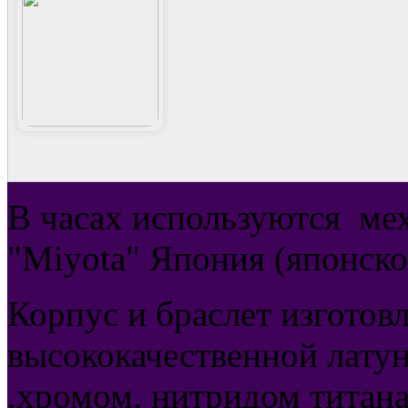
В часах используются
ме
"Miyota" Япония (японско
Корпус и браслет изготов
высококачественной латун
,хромом, нитридом титана