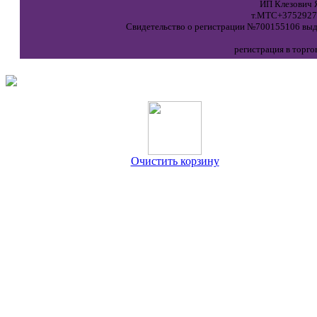
ИП Клезович Я
т.МТС+37529271
Свидетельство о регистрации №700155106 выда
регистрация в торго
Очистить корзину