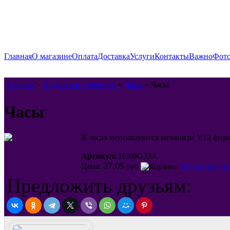
Главная
О магазине
Оплата
Доставка
Услуги
Контакты
Важно
Фото
Главная
»
Подарки и сувениры
»
Часы
» Часы
Часы
В часах используются механизм Y12 фирм
Артикул:
H009G33A
37,05
Цена:
руб
Нет в наличи
Предложить друзьям: