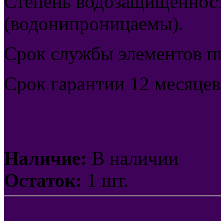
Степень водозащищённост
(водонипроницаемы).
Срок службы элементов пи
Срок гарантии 12 месяцев
Наличие:
В наличии
Остаток:
1 шт.