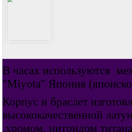
В часах используются
ме
"Miyota" Япония (японско
Корпус и браслет изготов
высококачественной латун
,хромом, нитридом титана