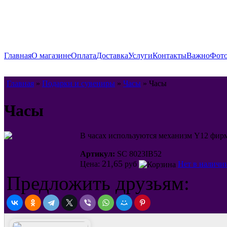
Главная
О магазине
Оплата
Доставка
Услуги
Контакты
Важно
Фото
Главная
»
Подарки и сувениры
»
Часы
» Часы
Часы
В часах используются механизм Y12 фирм
Артикул:
SC 8023IB52
21,65
Цена:
руб
Нет в наличи
Предложить друзьям: