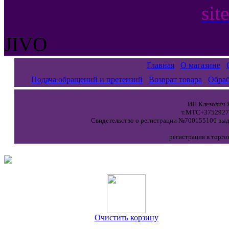
sit
JIVO
Главная
О магазине
Подача обращений и претензий
Возврат товара
Обраб
ИП Клезович Я
т.МТС+37529271
Свидетельство о регистрации №700155106 выда
регистрация в торго
Очистить корзину