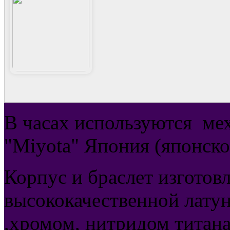
В часах используются
ме
"Miyota" Япония (японско
Корпус и браслет изготов
высококачественной латун
,хромом, нитридом титана