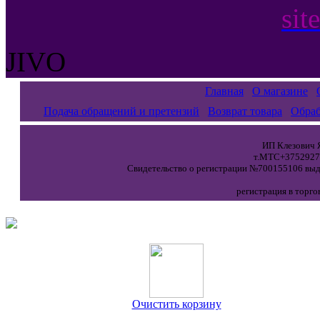
sit
JIVO
Главная
О магазине
Подача обращений и претензий
Возврат товара
Обраб
ИП Клезович Я
т.МТС+37529271
Свидетельство о регистрации №700155106 выда
регистрация в торго
Очистить корзину