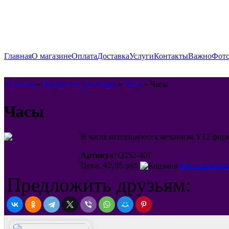
Главная
О магазине
Оплата
Доставка
Услуги
Контакты
Важно
Фото
Главная
»
Подарки и сувениры
»
Часы
» Часы
Часы
В часах используются механизм Y12 фирм
Артикул:
Q252-401
42,95
Цена:
руб
Нет в наличи
Предложить друзьям: