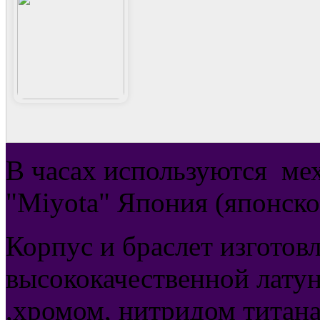
В часах используются
ме
"Miyota" Япония (японско
Корпус и браслет изготов
высококачественной латун
,хромом, нитридом титана