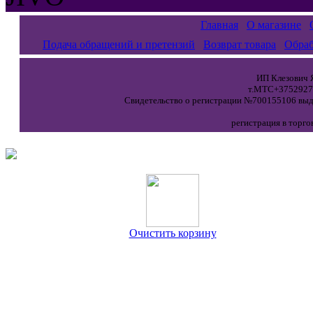
Главная
О магазине
Подача обращений и претензий
Возврат товара
Обраб
ИП Клезович Я
т.МТС+37529271
Свидетельство о регистрации №700155106 выда
регистрация в торго
Очистить корзину