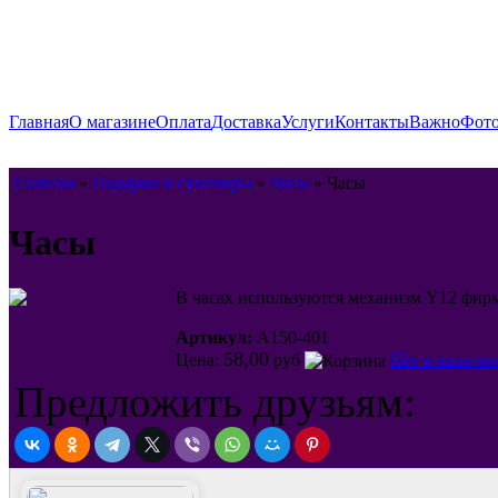
Главная
О магазине
Оплата
Доставка
Услуги
Контакты
Важно
Фото
Главная
»
Подарки и сувениры
»
Часы
» Часы
Часы
В часах используются механизм Y12 фирм
Артикул:
A150-401
58,00
Цена:
руб
Нет в наличи
Предложить друзьям: