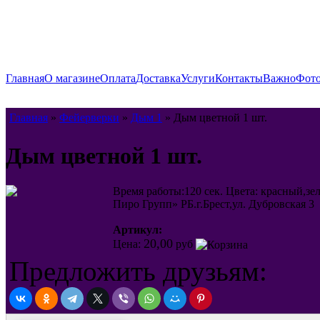
Главная
О магазине
Оплата
Доставка
Услуги
Контакты
Важно
Фото
Главная
»
Фейерверки
»
Дым 1
» Дым цветной 1 шт.
Дым цветной 1 шт.
Время работы:120 сек. Цвета: красный,
Пиро Групп» РБ.г.Брест,ул. Дубровская 3
Артикул:
20,00
Цена:
руб
Предложить друзьям: