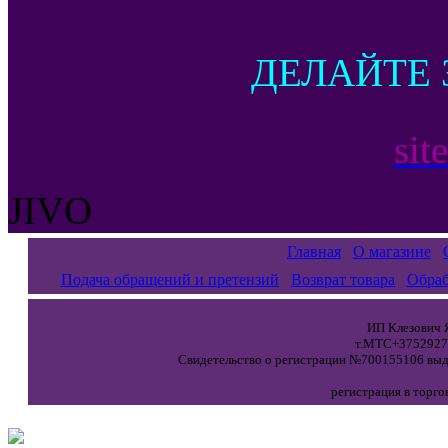
ДЕЛАЙТЕ 
sit
JIVO
Главная
О магазине
Подача обращений и претензий
Возврат товара
Обраб
ИП Клезович Я
т.МТС+37529271
Свидетельство о регистрации №700155106 выда
регистрация в торго