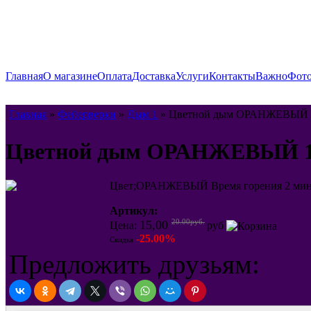
Главная
О магазине
Оплата
Доставка
Услуги
Контакты
Важно
Фото
Главная
»
Фейерверки
»
Дым 1
» Цветной дым ОРАНЖЕВЫЙ 
Цветной дым ОРАНЖЕВЫЙ 1
Цвет;ОРАНЖЕВЫЙ Время горения 2 мин
Артикул:
20.00руб.
15,00
Цена:
руб
-25.00%
Скидка
Предложить друзьям: