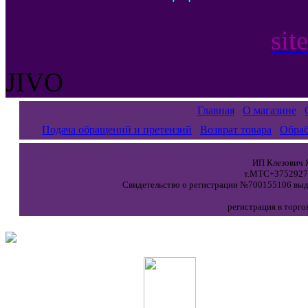
sit
JIVO
Главная
О магазине
Подача обращений и претензий
Возврат товара
Обраб
ИП Клезович Я
т.МТС+37529271
Свидетельство о регистрации №700155106 выда
регистрация в торго