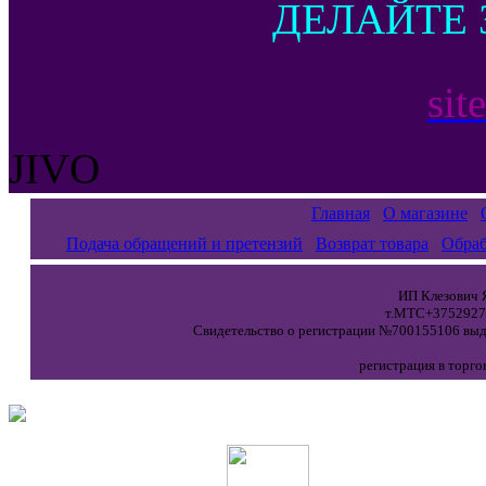
ДЕЛАЙТЕ 
sit
JIVO
Главная
О магазине
Подача обращений и претензий
Возврат товара
Обраб
ИП Клезович Я
т.МТС+37529271
Свидетельство о регистрации №700155106 выда
регистрация в торго