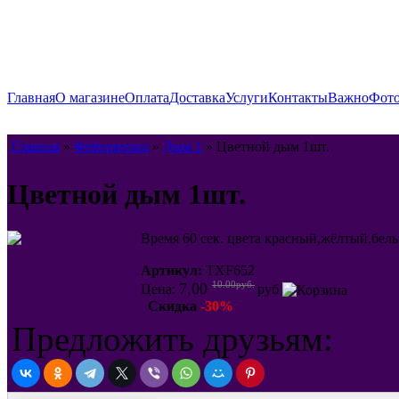
Главная
О магазине
Оплата
Доставка
Услуги
Контакты
Важно
Фото
Главная
»
Фейерверки
»
Дым 1
» Цветной дым 1шт.
Цветной дым 1шт.
Время 60 сек. цвета красный,жёлтый,бел
Артикул:
TXF652
10.00руб.
7,00
Цена:
руб
Скидка
-30%
Предложить друзьям: