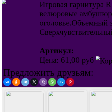
Игровая гарнитура 
велюровые амбушюр
оголовье.Объемный з
Сверхчувствительны
Артикул:
61,00
Цена:
руб
Предложить друзьям: