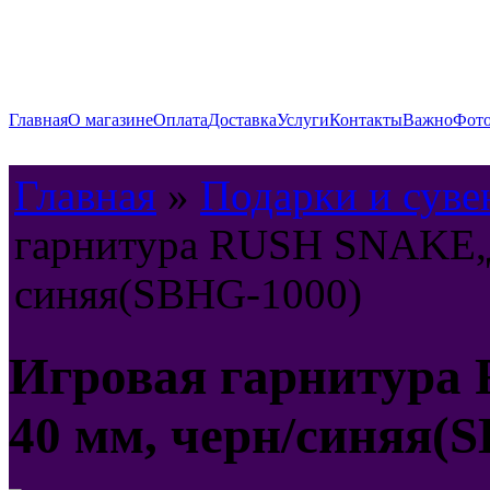
Главная
О магазине
Оплата
Доставка
Услуги
Контакты
Важно
Фото
Главная
»
Подарки и сув
гарнитура RUSH SNAKE,д
синяя(SBHG-1000)
Игровая гарнитур
40 мм, черн/синяя(