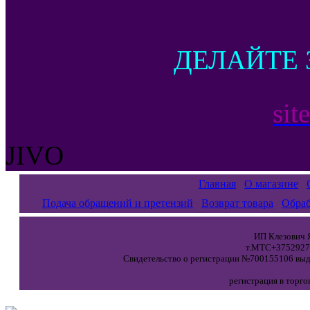
ДЕЛАЙТЕ 
sit
JIVO
Главная
О магазине
Подача обращений и претензий
Возврат товара
Обраб
ИП Клезович Я
т.МТС+37529271
Свидетельство о регистрации №700155106 выда
регистрация в торго