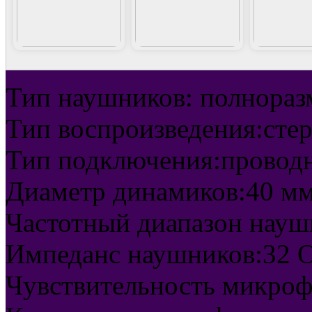
Тип наушников: полнора
Тип воспроизведения:сте
Тип подключения:проводно
Диаметр динамиков:40 м
Частотный диапазон науш
Импеданс наушников:32 
Чувствительность микроф