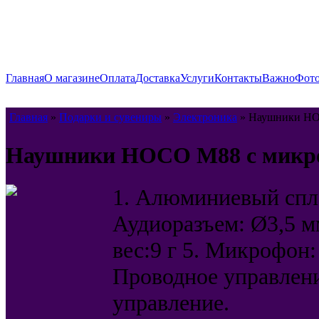
Главная
О магазине
Оплата
Доставка
Услуги
Контакты
Важно
Фото
Главная
»
Подарки и сувениры
»
Электроника
» Наушники HO
Наушники HOCO M88 с микро
1. Алюминиевый спла
Аудиоразъем: Ø3,5 м
вес:9 г 5. Микрофон
Проводное управлен
управление.