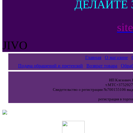
ДЕЛАЙТЕ 
sit
JIVO
Главная
О магазине
Подача обращений и претензий
Возврат товара
Обраб
ИП Клезович Я
т.МТС+37529271
Свидетельство о регистрации №700155106 выда
регистрация в торго