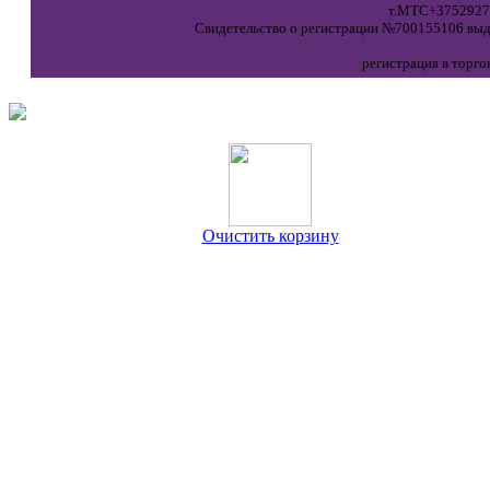
т.МТС+37529271
Свидетельство о регистрации №700155106 выда
регистрация в торго
Очистить корзину