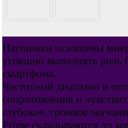
Наушники оснащены микр
успешно выполнять роль 
смартфона.
Частотный диапазон и оп
сопротивления и чувстви
глубокое, громкое звучани
Prime складываются до ко