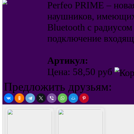
Perfeo PRIME – нова
наушников, имеющих
Bluetooth c радиусом
подключение входящи
Артикул:
58,50
Цена:
руб
Предложить друзьям: