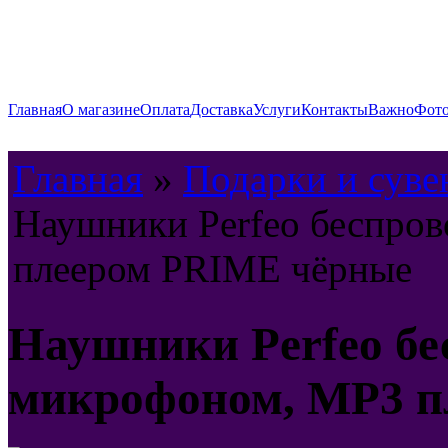
Главная
О магазине
Оплата
Доставка
Услуги
Контакты
Важно
Фото
Главная
»
Подарки и сув
Наушники Perfeo беспро
плеером PRIME чёрные
Наушники Perfeo бе
микрофоном, MP3 п