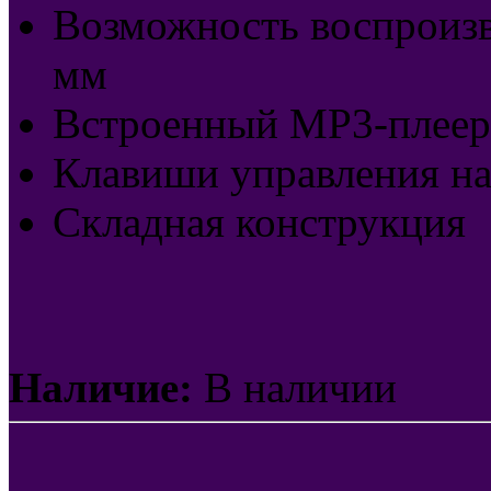
Возможность воспроизве
мм
Встроенный MP3-плеер
Клавиши управления н
Складная конструкция
Наличие:
В наличии