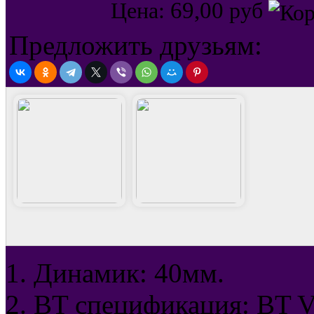
69,00
Цена:
руб
Предложить друзьям:
1. Динамик: 40мм.
2. BT спецификация: BT V