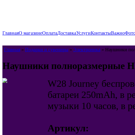
Главная
О магазине
Оплата
Доставка
Услуги
Контакты
Важно
Фото
Главная
»
Подарки и сувениры
»
Электроника
» Наушники по
Наушники полноразмерные H
W28 Journey беспров
батареи 250mAh, в р
музыки 10 часов, в 
Артикул: