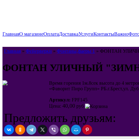
Главная
О магазине
Оплата
Доставка
Услуги
Контакты
Важно
Фото
Главная
»
Фейерверки
»
Фонтаны,фаеры 1
» ФОНТАН УЛИЧН
ФОНТАН УЛИЧНЫЙ "ЗИМН
Время горения 1м.8сек высота до 4 мет
«Фаворит Пиро Групп» РБ.г.Брест,ул. Дуб
Артикул:
FPF145
40,00
Цена:
руб
Предложить друзьям: