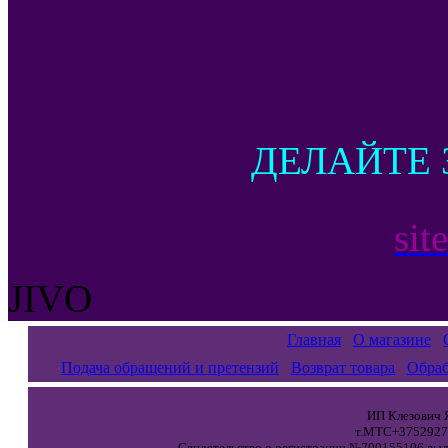
ДЕЛАЙТЕ 
sit
JIVO
Главная
О магазине
Подача обращений и претензий
Возврат товара
Обраб
ИП Клезович Я
т.МТС+37529271
Свидетельство о регистрации №700155106 выда