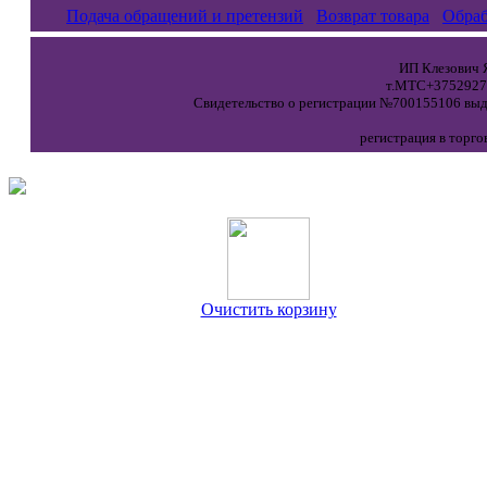
Подача обращений и претензий
Возврат товара
Обраб
ИП Клезович Я
т.МТС+37529271
Свидетельство о регистрации №700155106 выда
регистрация в торго
Очистить корзину