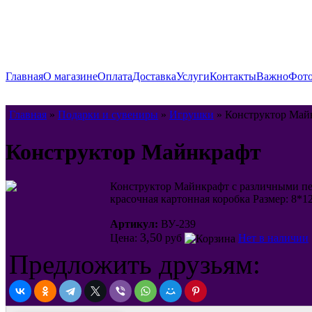
Главная
О магазине
Оплата
Доставка
Услуги
Контакты
Важно
Фото
Главная
»
Подарки и сувениры
»
Игрушки
» Конструктор Май
Конструктор Майнкрафт
Конструктор Майнкрафт с различными пер
красочная картонная коробка Размер: 8*1
Артикул:
ВУ-239
3,50
Цена:
руб
Нет в наличии
Предложить друзьям: