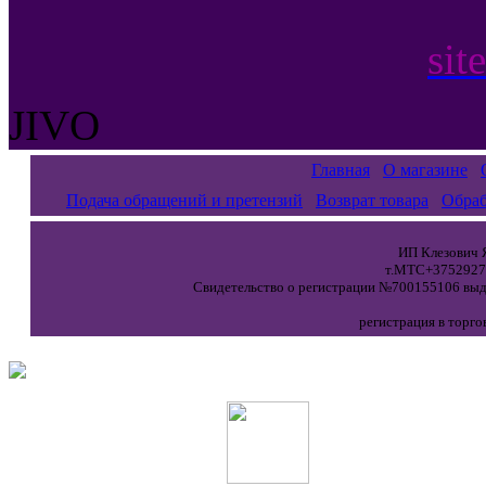
sit
JIVO
Главная
О магазине
Подача обращений и претензий
Возврат товара
Обраб
ИП Клезович Я
т.МТС+37529271
Свидетельство о регистрации №700155106 выда
регистрация в торго