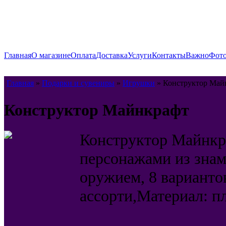
Главная
О магазине
Оплата
Доставка
Услуги
Контакты
Важно
Фото
Главная
»
Подарки и сувениры
»
Игрушки
» Конструктор Май
Конструктор Майнкрафт
Конструктор Майнкр
персонажами из знам
оружием, 8 варианто
ассорти,Материал: п