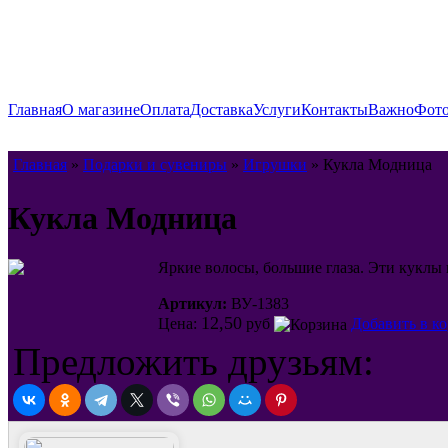
Главная
О магазине
Оплата
Доставка
Услуги
Контакты
Важно
Фото
Главная
»
Подарки и сувениры
»
Игрушки
» Кукла Модница
Кукла Модница
Яркие волосы, большие глаза. Эти куклы 
Артикул:
ВУ-1383
12,50
Цена:
руб
Добавить в к
Предложить друзьям: