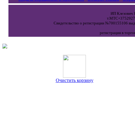
ИП Клезович Я
т.МТС+37529271
Свидетельство о регистрации №700155106 выда
регистрация в торго
Очистить корзину