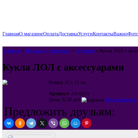
Главная
О магазине
Оплата
Доставка
Услуги
Контакты
Важно
Фото
Главная
»
Подарки и сувениры
»
Игрушки
» Кукла ЛОЛ с аксе
Кукла ЛОЛ с аксессуарами
Размер 20 х 15 см.
Артикул:
AS-9253
9,50
Цена:
руб
Нет в наличии
Предложить друзьям: