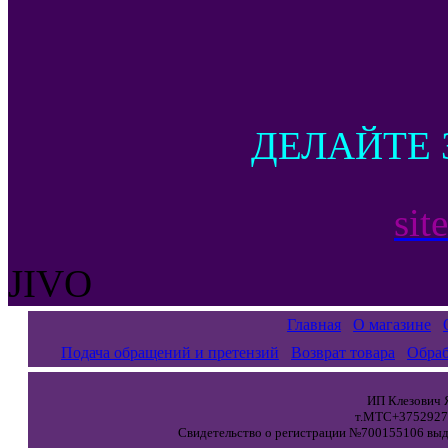
ДЕЛАЙТЕ 
sit
JIVO
Главная
О магазине
Подача обращений и претензий
Возврат товара
Обраб
ИП Клезович Я
т.МТС+37529271
Свидетельство о регистрации №700155106 выда