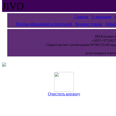
JIVO
Главная
О магазине
Подача обращений и претензий
Возврат товара
Обраб
ИП Клезович Я
т.МТС+37529271
Свидетельство о регистрации №700155106 выда
регистрация в торго
Очистить корзину