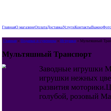
Главная
О магазине
Оплата
Доставка
Услуги
Контакты
Важно
Фото
Главная
»
Подарки и сувениры
»
Игрушки
» Мультяшный Тран
Мультяшный Транспорт
Заводные игрушки М
игрушки нежных цве
развития моторики.Ц
голубой, розовый Ма