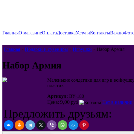
Главная
О магазине
Оплата
Доставка
Услуги
Контакты
Важно
Фото
Главная
»
Подарки и сувениры
»
Игрушки
» Набор Армия
Набор Армия
Маленькие солдатики для игр в войнушку.
пластик
Артикул:
ВУ-180
9,00
Цена:
руб
Нет в наличии
Предложить друзьям: