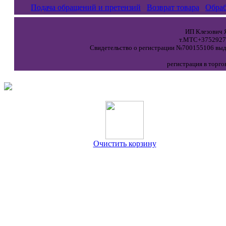
Подача обращений и претензий
Возврат товара
Обраб
ИП Клезович Я
т.МТС+37529271
Свидетельство о регистрации №700155106 выда
регистрация в торго
Очистить корзину