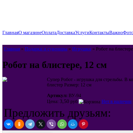
Главная
О магазине
Оплата
Доставка
Услуги
Контакты
Важно
Фото
Главная
»
Подарки и сувениры
»
Игрушки
» Робот на блистере
Робот на блистере, 12 см
Супер Робот - игрушка для стрельбы. В к
блистер Размер: 12 см
Артикул:
ВУ-94
3,50
Цена:
руб
Нет в наличии
Предложить друзьям: