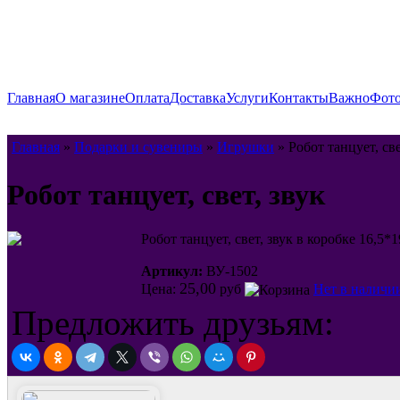
Главная
О магазине
Оплата
Доставка
Услуги
Контакты
Важно
Фото
Главная
»
Подарки и сувениры
»
Игрушки
» Робот танцует, све
Робот танцует, свет, звук
Робот танцует, свет, звук в коробке 16,5*
Артикул:
ВУ-1502
25,00
Цена:
руб
Нет в наличи
Предложить друзьям: