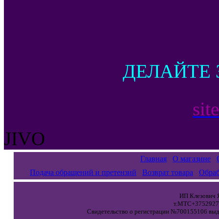
ДЕЛАЙТЕ 
sit
JIVO
Главная
О магазине
Подача обращений и претензий
Возврат товара
Обраб
ИП Клезович Я
т.МТС+37529271
Свидетельство о регистрации №700155106 выда