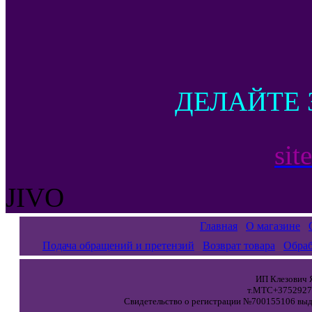
ДЕЛАЙТЕ 
sit
JIVO
Главная
О магазине
Подача обращений и претензий
Возврат товара
Обраб
ИП Клезович Я
т.МТС+37529271
Свидетельство о регистрации №700155106 выда