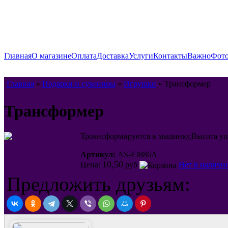
Главная
О магазине
Оплата
Доставка
Услуги
Контакты
Важно
Фото
Главная
»
Подарки и сувениры
»
Игрушки
» Трансформер
Трансформер
Троансформируется в машинку,Высота упа
Артикул:
AS-EJ886A
10,50
Цена:
руб
Нет в наличи
Предложить друзьям: