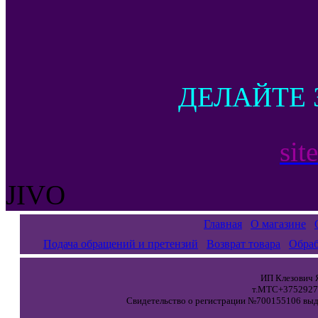
ДЕЛАЙТЕ 
sit
JIVO
Главная
О магазине
Подача обращений и претензий
Возврат товара
Обраб
ИП Клезович Я
т.МТС+37529271
Свидетельство о регистрации №700155106 выда