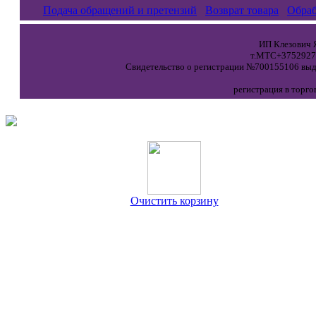
Подача обращений и претензий
Возврат товара
Обраб
ИП Клезович Я
т.МТС+37529271
Свидетельство о регистрации №700155106 выда
регистрация в торго
Очистить корзину