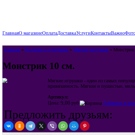
Главная
О магазине
Оплата
Доставка
Услуги
Контакты
Важно
Фото
Главная
»
Подарки и сувениры
»
Мягкие игрушки
» Монстрик 
Монстрик 10 см.
Мягкие игрушки - один из самых популя
привязанность. Мягкие и пушистые, милы
Артикул:
9,00
Цена:
руб
Добавить в кор
Предложить друзьям: