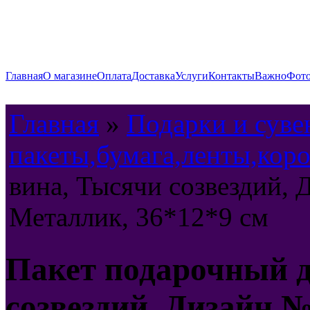
Главная
О магазине
Оплата
Доставка
Услуги
Контакты
Важно
Фото
Главная
»
Подарки и сув
пакеты,бумага,ленты,коро
вина, Тысячи созвездий, 
Металлик, 36*12*9 см
Пакет подарочный д
созвездий, Дизайн №