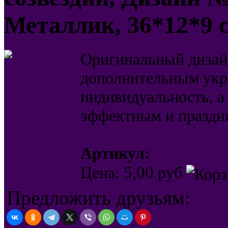
Металлик, 36*12*9 
Оригинальный дизайн
дополнительным укра
индивидуальность, а
эффектным и праздн
Артикул:
5,00
Цена:
руб
Предложить друзьям: