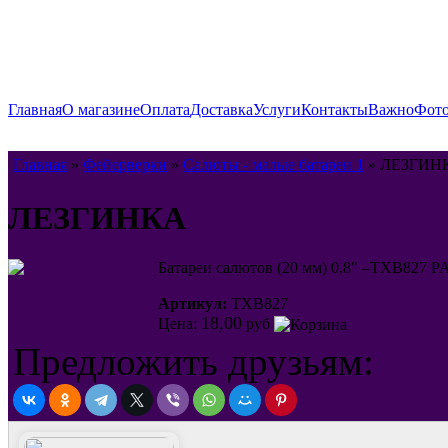
Главная
О магазине
Оплата
Доставка
Услуги
Контакты
Важно
Фото
Главная
»
Фейерверки
»
Салюты - малые батареи 1
» ЛЕЗГИН
ЛЕЗГИНКА
Батареи салютов (20 мм) 0,8" –TXB827
Артикул:
TXB827
18,00
Цена:
руб
Предложить друзьям: