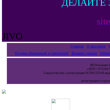
ДЕЛАЙТЕ 
sit
JIVO
Главная
О магазине
Подача обращений и претензий
Возврат товара
Обраб
ИП Клезович Я
т.МТС+37529271
Свидетельство о регистрации №700155106 выда
регистрация в торго