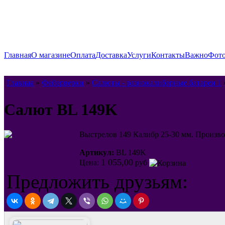
Главная
О магазине
Оплата
Доставка
Услуги
Контакты
Важно
Фото
Главная
»
Фейерверки
»
Салюты - разнокалиберные батареи 1
Салют BL 149K
Выстрелов 149 Калибр 25-30 мм. Произв
Артикул:
BL 149K
1 055,00
Цена:
руб
Предложить друзьям: