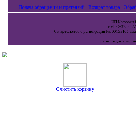
Подача обращений и претензий
Возврат товара
Обраб
ИП Клезович Я
т.МТС+37529271
Свидетельство о регистрации №700155106 выда
регистрация в торго
Очистить корзину