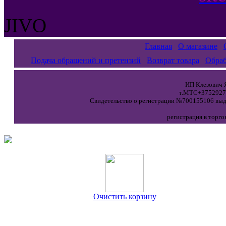
JIVO
Главная
О магазине
Подача обращений и претензий
Возврат товара
Обраб
ИП Клезович Я
т.МТС+37529271
Свидетельство о регистрации №700155106 выда
регистрация в торго
Очистить корзину