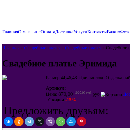
Главная
О магазине
Оплата
Доставка
Услуги
Контакты
Важно
Фото
Главная
»
Свадебные платья
»
Свадебные платья
» Свадебное 
Свадебное платье Эримида
Размер 44,46,48. Цвет молоко Отделк
Артикул:
1020.00руб.
870,00
Цена:
руб
Доб
Скидка
-15%
Предложить друзьям: