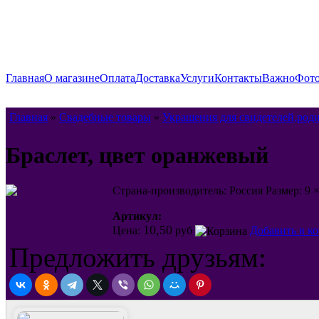
Главная
О магазине
Оплата
Доставка
Услуги
Контакты
Важно
Фото
Главная
»
Свадебные товары
»
Украшения для свидетелей,роди
Браслет, цвет оранжевый
Страна-производитель: Россия Размер: 9 ×
Артикул:
10,50
Цена:
руб
Добавить в к
Предложить друзьям: