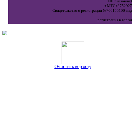
ИП Клезович Я
т.МТС+37529271
Свидетельство о регистрации №700155106 выда
регистрация в торго
Очистить корзину