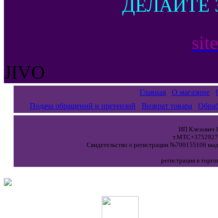
ДЕЛАЙТЕ 
sit
JIVO
Главная
О магазине
Подача обращений и претензий
Возврат товара
Обраб
ИП Клезович Я
т.МТС+37529271
Свидетельство о регистрации №700155106 выда
регистрация в торго