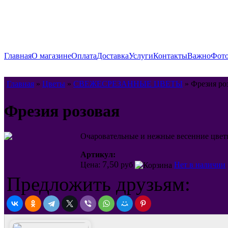
Главная
О магазине
Оплата
Доставка
Услуги
Контакты
Важно
Фото
Главная
»
Цветы
»
СВЕЖЕСРЕЗАННЫЕ ЦВЕТЫ
» Фрезия ро
Фрезия розовая
Очаровательные и нежные весенние цвет
Артикул:
7,50
Цена:
руб
Нет в наличии
Предложить друзьям: