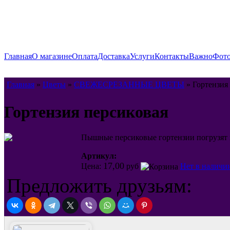
Главная
О магазине
Оплата
Доставка
Услуги
Контакты
Важно
Фото
Главная
»
Цветы
»
СВЕЖЕСРЕЗАННЫЕ ЦВЕТЫ
» Гортензия
Гортензия персиковая
Пышные персиковые гортензии погрузят в
Артикул:
17,00
Цена:
руб
Нет в наличи
Предложить друзьям: