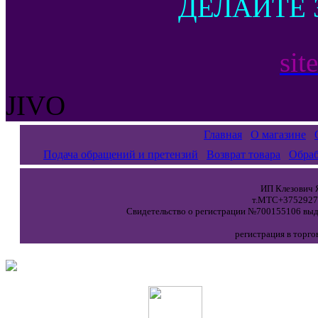
ДЕЛАЙТЕ 
sit
JIVO
Главная
О магазине
Подача обращений и претензий
Возврат товара
Обраб
ИП Клезович Я
т.МТС+37529271
Свидетельство о регистрации №700155106 выда
регистрация в торго