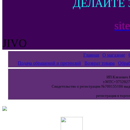
ДЕЛАЙТЕ 
sit
JIVO
Главная
О магазине
Подача обращений и претензий
Возврат товара
Обраб
ИП Клезович Я
т.МТС+37529271
Свидетельство о регистрации №700155106 выда
регистрация в торго