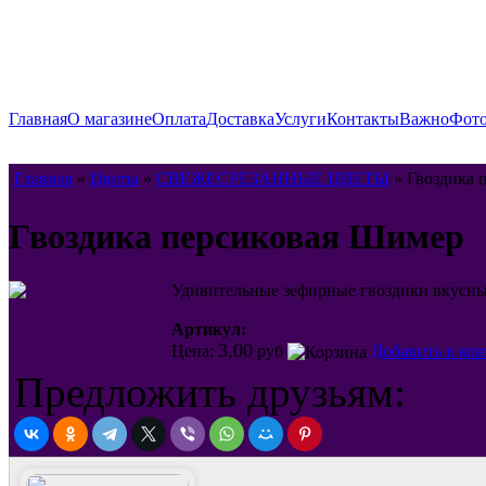
Главная
О магазине
Оплата
Доставка
Услуги
Контакты
Важно
Фото
Главная
»
Цветы
»
СВЕЖЕСРЕЗАННЫЕ ЦВЕТЫ
» Гвоздика 
Гвоздика персиковая Шимер
Удивительные зефирные гвоздики вкусны
Артикул:
3,00
Цена:
руб
Добавить в кор
Предложить друзьям: