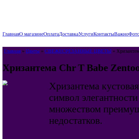
Главная
О магазине
Оплата
Доставка
Услуги
Контакты
Важно
Фото
Главная
»
Цветы
»
СВЕЖЕСРЕЗАННЫЕ ЦВЕТЫ
» Хризантема
Хризантема Chr T Babe Zentoo
Хризантема кустовая 
символ элегантности 
множеством преимущ
недостатков.