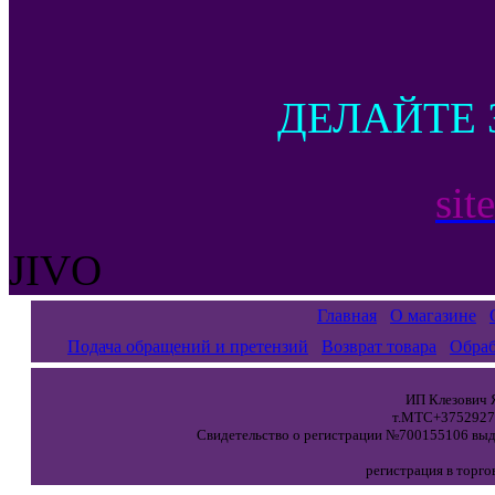
ДЕЛАЙТЕ 
sit
JIVO
Главная
О магазине
Подача обращений и претензий
Возврат товара
Обраб
ИП Клезович Я
т.МТС+37529271
Свидетельство о регистрации №700155106 выда
регистрация в торго