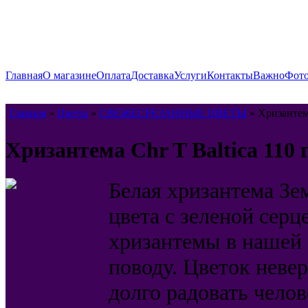
Главная
О магазине
Оплата
Доставка
Услуги
Контакты
Важно
Фото
Главная
»
Цветы
»
СВЕЖЕСРЕЗАННЫЕ ЦВЕТЫ
» Хризантема
Хризантема Chr T Baltica 110 
Белая хризантема Зе
цвета с зеленой сер
хризантемы в нашей 
поводу. Цветок невер
долго радовать челов