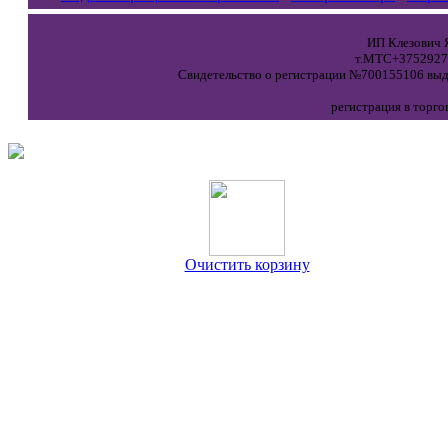
ИП Клезович Я
т.МТС+37529271
Свидетельство о регистрации №700155106 выда
регистрация в торго
Очистить корзину