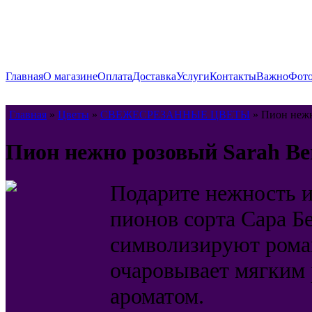
Главная
О магазине
Оплата
Доставка
Услуги
Контакты
Важно
Фото
Главная
»
Цветы
»
СВЕЖЕСРЕЗАННЫЕ ЦВЕТЫ
» Пион нежно
Пион нежно розовый Sarah Ber
Подарите нежность и
пионов сорта Сара Б
символизируют рома
очаровывает мягким 
ароматом.