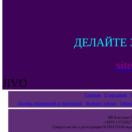
ДЕЛАЙТЕ 
sit
JIVO
Главная
О магазине
Подача обращений и претензий
Возврат товара
Обраб
ИП Клезович Я
т.МТС+37529271
Свидетельство о регистрации №700155106 выда