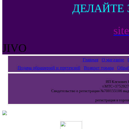
ДЕЛАЙТЕ 
sit
JIVO
Главная
О магазине
Подача обращений и претензий
Возврат товара
Обраб
ИП Клезович Я
т.МТС+37529271
Свидетельство о регистрации №700155106 выда
регистрация в торго