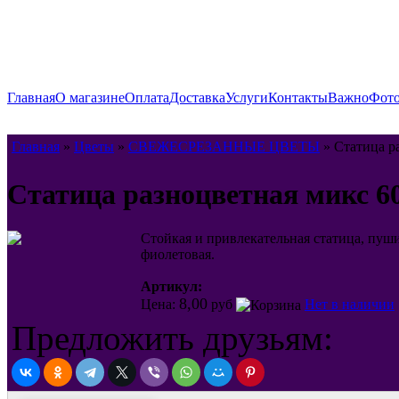
Главная
О магазине
Оплата
Доставка
Услуги
Контакты
Важно
Фото
Главная
»
Цветы
»
СВЕЖЕСРЕЗАННЫЕ ЦВЕТЫ
» Статица ра
Статица разноцветная микс 60
Стойкая и привлекательная статица, пушис
фиолетовая.
Артикул:
8,00
Цена:
руб
Нет в наличии
Предложить друзьям: