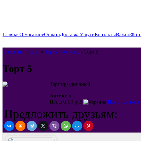
Главная
О магазине
Оплата
Доставка
Услуги
Контакты
Важно
Фото
Главная
»
Торты
»
Торты под заказ
» Торт 5
Торт 5
Торт праздничный
Артикул:
0,00
Цена:
руб
Нет в наличии
Предложить друзьям: