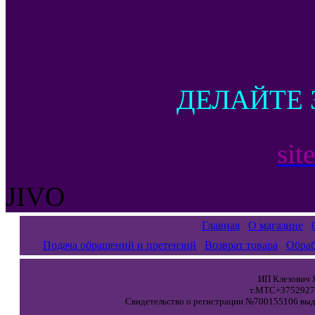
ДЕЛАЙТЕ 
sit
JIVO
Главная
О магазине
Подача обращений и претензий
Возврат товара
Обраб
ИП Клезович Я
т.МТС+37529271
Свидетельство о регистрации №700155106 выда