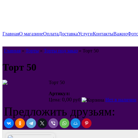
Главная
О магазине
Оплата
Доставка
Услуги
Контакты
Важно
Фото
Главная
»
Торты
»
Торты под заказ
» Торт 50
Торт 50
Торт 50
Артикул:
0,00
Цена:
руб
Нет в наличии
Предложить друзьям: