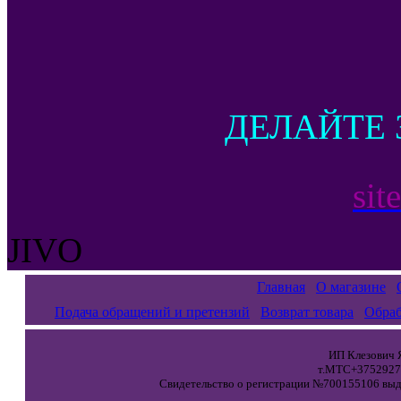
ДЕЛАЙТЕ 
sit
JIVO
Главная
О магазине
Подача обращений и претензий
Возврат товара
Обраб
ИП Клезович Я
т.МТС+37529271
Свидетельство о регистрации №700155106 выда