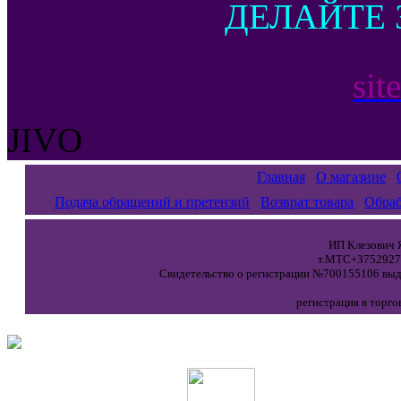
ДЕЛАЙТЕ 
sit
JIVO
Главная
О магазине
Подача обращений и претензий
Возврат товара
Обраб
ИП Клезович Я
т.МТС+37529271
Свидетельство о регистрации №700155106 выда
регистрация в торго