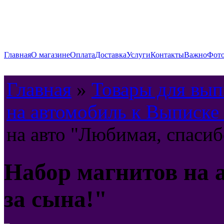
Главная
О магазине
Оплата
Доставка
Услуги
Контакты
Важно
Фото
Главная
»
Товары для вып
на автомобиль к Выписке
на авто "Любимая, спасиб
Набор магнитов на 
за сына!"