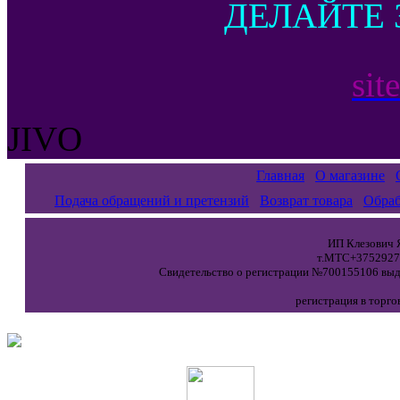
ДЕЛАЙТЕ 
sit
JIVO
Главная
О магазине
Подача обращений и претензий
Возврат товара
Обраб
ИП Клезович Я
т.МТС+37529271
Свидетельство о регистрации №700155106 выда
регистрация в торго