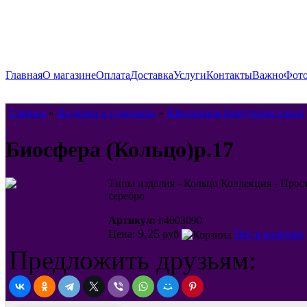
Главная
О магазине
Оплата
Доставка
Услуги
Контакты
Важно
Фото
Главная
»
Подарки и сувениры
»
Ювелирная бижутерия Jenavi
Биосфера (Кольцо)p.17
Типы изделия - Кольцо Коллекция - Прос
серебро
Артикул:
h4003090
9,25
Цена:
руб
Нет в наличии
Предложить друзьям: