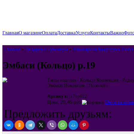
Главная
О магазине
Оплата
Доставка
Услуги
Контакты
Важно
Фото
Главная
»
Подарки и сувениры
»
Ювелирная бижутерия Jenavi
Эмбаси (Кольцо) p.19
Типы изделия - Кольцо Коллекция - Радиу
Эмбаси Покрытие - Позолота
Артикул:
j171p012
20,45
Цена:
руб
Нет в наличи
Предложить друзьям: