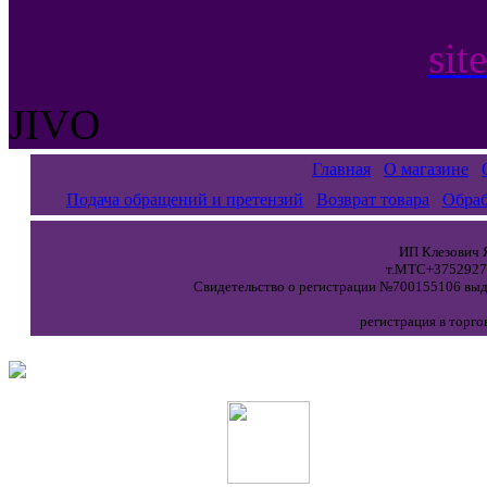
sit
JIVO
Главная
О магазине
Подача обращений и претензий
Возврат товара
Обраб
ИП Клезович Я
т.МТС+37529271
Свидетельство о регистрации №700155106 выда
регистрация в торго