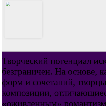
Творческий потенциал ис
безграничен. На основе, 
форм и сочетаний, творц
композиции, отличающиес
«оживленным» романтизмо