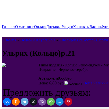
Главная
О магазине
Оплата
Доставка
Услуги
Контакты
Важно
Фото
Главная
»
Подарки и сувениры
»
Ювелирная бижутерия Jenavi
Ульрих (Кольцо)p.21
Типы изделия - Кольцо Рекомендуем - Му
Покрытие - Черненое серебро
Артикул:
a8553090
6,80
Цена:
руб
Нет в наличии
Предложить друзьям: