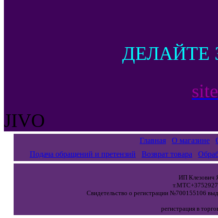
ДЕЛАЙТЕ 
sit
JIVO
Главная
О магазине
Подача обращений и претензий
Возврат товара
Обраб
ИП Клезович Я
т.МТС+37529271
Свидетельство о регистрации №700155106 выда
регистрация в торго