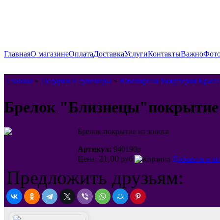
Главная
О магазине
Оплата
Доставка
Услуги
Контакты
Важно
Фото
Главная
»
Подарки и сувениры
»
Ювелирная бижутерия Красн
Брелок "Близнецы"покрытие 
Брелок покрытие из золота
Артикул:
940190р
21,00
Цена:
руб
Добавить в к
Предложить друзьям: