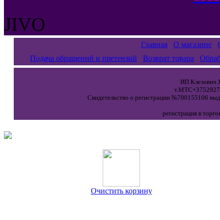
JIVO
Главная
О магазине
Подача обращений и претензий
Возврат товара
Обраб
ИП Клезович Я
т.МТС+37529271
Свидетельство о регистрации №700155106 выда
регистрация в торго
Очистить корзину