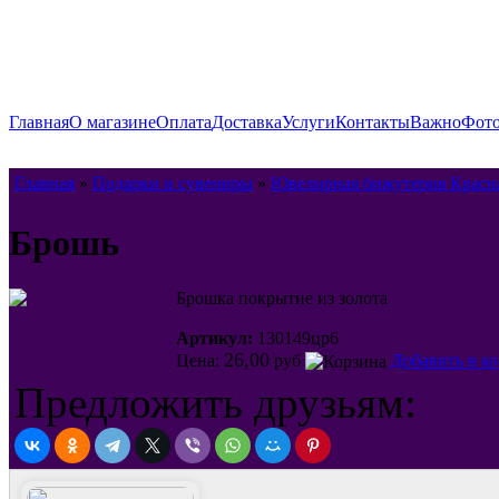
Главная
О магазине
Оплата
Доставка
Услуги
Контакты
Важно
Фото
Главная
»
Подарки и сувениры
»
Ювелирная бижутерия Красн
Брошь
Брошка покрытие из золота
Артикул:
130149цр6
26,00
Цена:
руб
Добавить в к
Предложить друзьям: