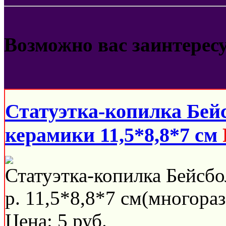
Возможно вас заинтерес
Статуэтка-копилка Бей
керамики 11,5*8,8*7 см
Статуэтка-копилка Бейсбо
р. 11,5*8,8*7 см(многораз
Цена:
5
руб.