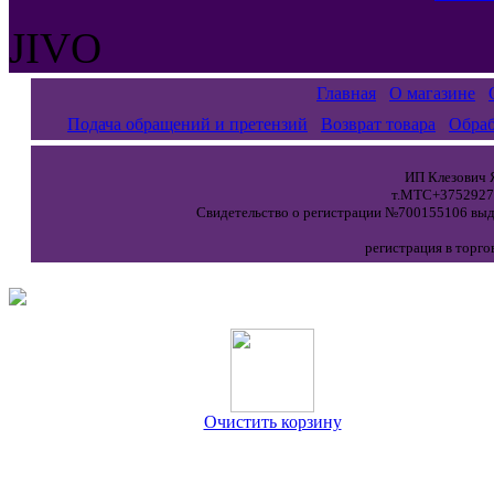
JIVO
Главная
О магазине
Подача обращений и претензий
Возврат товара
Обраб
ИП Клезович Я
т.МТС+37529271
Свидетельство о регистрации №700155106 выда
регистрация в торго
Очистить корзину