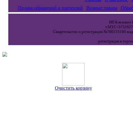
Подача обращений и претензий
Возврат товара
Обраб
ИП Клезович Я
т.МТС+37529271
Свидетельство о регистрации №700155106 выда
регистрация в торго
Очистить корзину