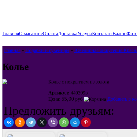
Главная
О магазине
Оплата
Доставка
Услуги
Контакты
Важно
Фото
Главная
»
Подарки и сувениры
»
Ювелирная бижутерия Красн
Колье
Колье с покрытием из золота
Артикул:
440399р
55,00
Цена:
руб
Добавить в к
Предложить друзьям: