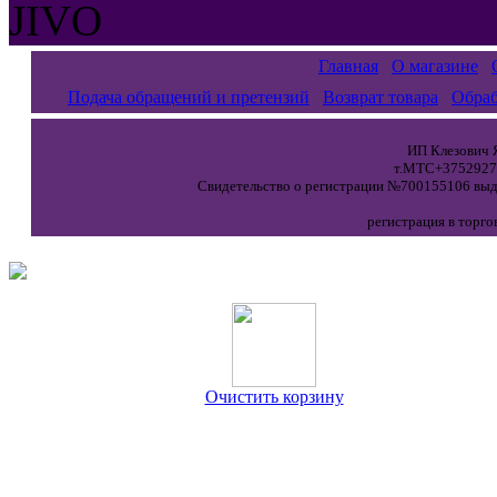
JIVO
Главная
О магазине
Подача обращений и претензий
Возврат товара
Обраб
ИП Клезович Я
т.МТС+37529271
Свидетельство о регистрации №700155106 выда
регистрация в торго
Очистить корзину