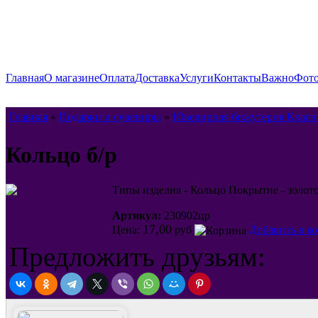
Главная
О магазине
Оплата
Доставка
Услуги
Контакты
Важно
Фото
Главная
»
Подарки и сувениры
»
Ювелирная бижутерия Красн
Кольцо б/р
Типы изделия - Кольцо Покрытие - золот
Артикул:
230902цр
17,00
Цена:
руб
Добавить в к
Предложить друзьям: