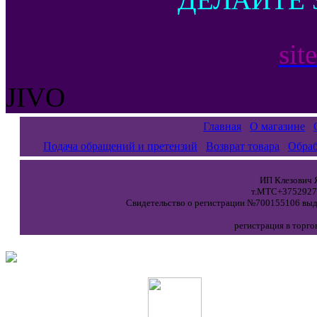
sit
JIVO
Главная
О магазине
Подача обращений и претензий
Возврат товара
Обраб
ИП Клезович Я
т.МТС+37529271
Свидетельство о регистрации №700155106 выда
регистрация в торго