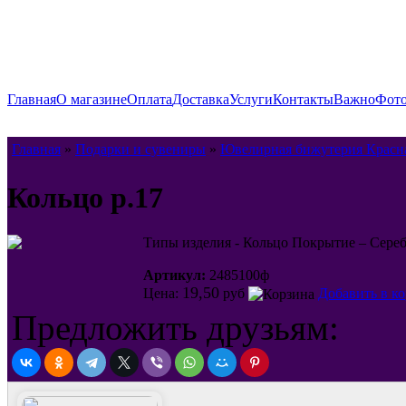
Главная
О магазине
Оплата
Доставка
Услуги
Контакты
Важно
Фото
Главная
»
Подарки и сувениры
»
Ювелирная бижутерия Красн
Кольцо р.17
Типы изделия - Кольцо Покрытие – Сереб
Артикул:
2485100ф
19,50
Цена:
руб
Добавить в к
Предложить друзьям: