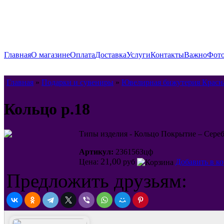
Главная
О магазине
Оплата
Доставка
Услуги
Контакты
Важно
Фото
Главная
»
Подарки и сувениры
»
Ювелирная бижутерия Красн
Кольцо р.18
Типы изделия - Кольцо Покрытие – Сереб
Артикул:
2361563цф
21,00
Цена:
руб
Добавить в к
Предложить друзьям: