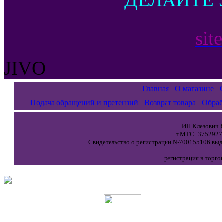
sit
JIVO
Главная
О магазине
Подача обращений и претензий
Возврат товара
Обраб
ИП Клезович Я
т.МТС+37529271
Свидетельство о регистрации №700155106 выда
регистрация в торго